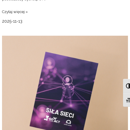
Czytaj więcej »
2025-11-13
Gra
karciana
„Siła
Sieci”
TO
TO