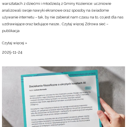
warsztatach z dziećmi i młodzieżą z Gminy Kozienice: uczniowie
analizowali swoje nawyki ekranowe oraz sposoby na świadome
używanie internetu – tak, by nie zabierał nam czasu na to, co jest dla nas
uzdrawiające oraz ładujące nasze…
Czytaj więcej
Zdrowa sieć –
publikacja
Czytaj więcej »
2025-11-24
Zestaw
3
pobudzaczy
dyskusji
o
AI