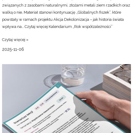
związanych z zasobami naturalnymi, złożami metali ziem rzadkich oraz
walką o nie, Materiał stanowi kontynuację „Globalnych fiszek”, które
powstały w ramach projektu Akcja Dekolonizacja – jak historia świata
wpływa na…
Czytaj więcej
Kalendarium „Rok współzależności”
Czytaj więcej »
2025-11-06
Scenariusz
lekcji:
Czy
AI
szkodzi
planecie?