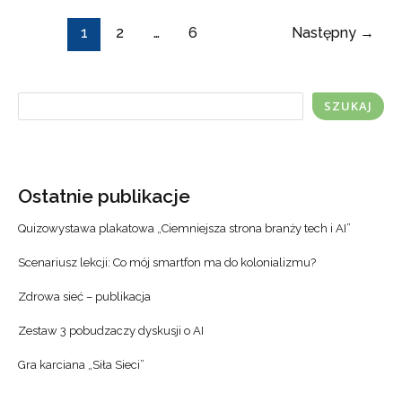
1
2
…
6
Następny
→
SZUKAJ
Ostatnie publikacje
Quizowystawa plakatowa „Ciemniejsza strona branży tech i AI”
Scenariusz lekcji: Co mój smartfon ma do kolonializmu?
Zdrowa sieć – publikacja
Zestaw 3 pobudzaczy dyskusji o AI
Gra karciana „Siła Sieci”