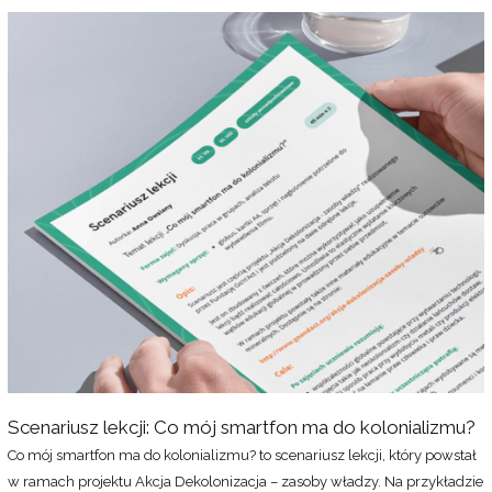
Scenariusz
lekcji:
Co
mój
smartfon
ma
do
kolonializmu?
Scenariusz lekcji: Co mój smartfon ma do kolonializmu?
Co mój smartfon ma do kolonializmu? to scenariusz lekcji, który powstał
w ramach projektu Akcja Dekolonizacja – zasoby władzy. Na przykładzie