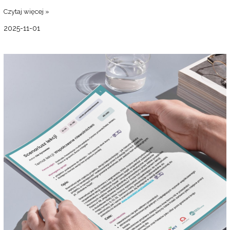
Czytaj więcej »
2025-11-01
Scenariusz
lekcji:
Czy
AI
pogłębia
nierówności?