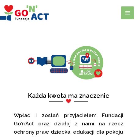
Skip
Skip
MA
to
to
ME
navigation
content
LE
LE
Każda kwota ma znaczenie
Wpłać i zostań przyjacielem Fundacji
Go’n’Act oraz działaj z nami na rzecz
ochrony praw dziecka, edukacji dla pokoju