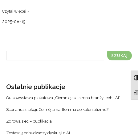
Czytaj więcej »
2025-08-19
SZUKAJ
TO
Ostatnie publikacje
TO
Quizowystawa plakatowa „Ciemniejsza strona branży tech i AI”
Scenariusz lekcji: Co mój smartfon ma do kolonializmu?
Zdrowa sieć – publikacja
Zestaw 3 pobudzaczy dyskusji o AI